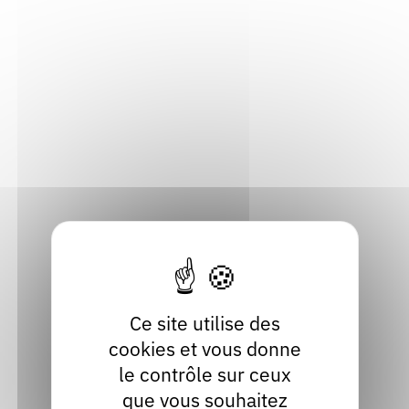
Dimanche 04 octobre 2026
Jeunesse
Par :
ABAcc
Voir
Cafés littéraires de Montélimar
Montélimar (26200), Drôme
Ce site utilise des
Du Jeudi 08 au Dimanche 11 octobre 2026
cookies et vous donne
Littérature
le contrôle sur ceux
Par :
Cafés Littéraires de Montélimar
que vous souhaitez