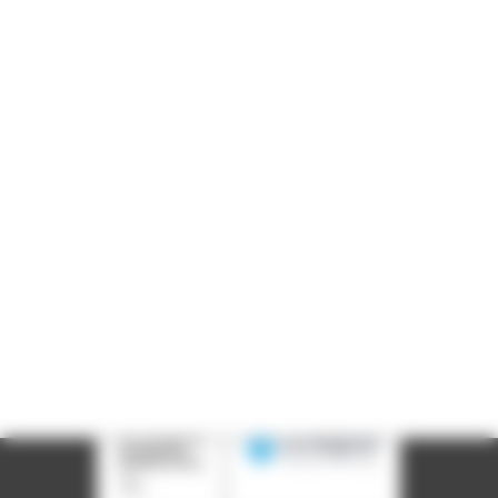
Informations pratiques
Accueil : lundi-vendredi, 9h-12h / 14h-17h
Adresse : 14, rue Passet - 69007 Lyon
Siège social : 25, rue Chazière - 69004 Lyon
Téléphone :
04 78 39 58 87
Courriel :
contact@arall.org
LinkedIn
Instagram
Facebook
YouTube
(nouvelle
(nouvelle
(nouvelle
(nouvelle
fenêtre)
fenêtre)
fenêtre)
fenêtre)
Plan du site
Déclaration d'accessibilité
Site éco-conçu
Mentions légales
Politique de confidentialité
Charte
graphique
Création acti