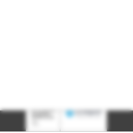
Accueil : lundi-vendredi, 9h-12h / 14h-17h
Adresse : 14, rue Passet - 69007 Lyon
Siège social : 25, rue Chazière - 69004 Lyon
Téléphone :
04 78 39 58 87
Courriel :
contact@arall.org
LinkedIn
Instagram
Facebook
YouTube
(nouvelle
(nouvelle
(nouvelle
(nouvelle
fenêtre)
fenêtre)
fenêtre)
fenêtre)
Plan du site
Déclaration d'accessibilité
Site éco-conçu
Mentions légales
Politique de confidentialité
Charte
graphique
Création acti