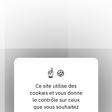
Jeunesse
Par :
Mairie - Service culture d'Aouste-sur-Sye
Voir
Festival BD'Art
Rive-de-Gier (42800), Loire
Les Samedi 05 et Dimanche 06 décembre 2026
Ce site utilise des
Bande dessinée
cookies et vous donne
Par :
BD'Art
le contrôle sur ceux
Voir
que vous souhaitez