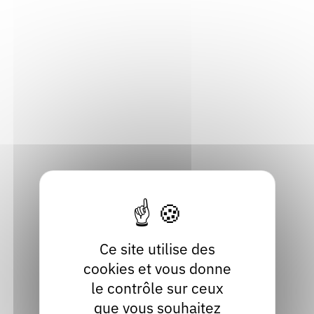
auteurs@auvergnerhonealpes-livre-lecture.org
Rechercher un auteur
Résultat pour la lettre "U".
1
Ce site utilise des
Afficher tous les résultats
cookies et vous donne
le contrôle sur ceux
Réduire l'affichage par tri alphabétique
que vous souhaitez