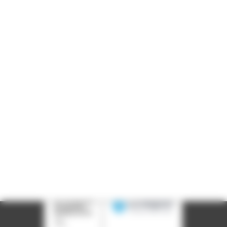
Informations pratiques
Accueil : lundi-vendredi, 9h-12h / 14h-17h
Adresse : 14, rue Passet - 69007 Lyon
Siège social : 25, rue Chazière - 69004 Lyon
Téléphone :
04 78 39 58 87
Courriel :
contact@arall.org
LinkedIn
Instagram
Facebook
YouTube
(nouvelle
(nouvelle
(nouvelle
(nouvelle
fenêtre)
fenêtre)
fenêtre)
fenêtre)
Plan du site
Déclaration d'accessibilité
Site éco-conçu
Mentions légales
Politique de confidentialité
Charte
graphique
Création acti