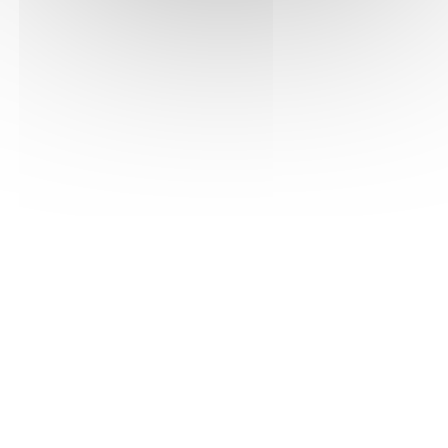
Inviter l'auteur
Consulter
Mohammed EL AMRAOUI
Auteur, Traducteur
Rhône
Poésie
Site internet
Inviter l'auteur