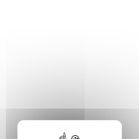
Inviter l'auteur
Consulter
Efix
Auteur, Illustrateur, Illustratrice - Dessinateur,
Dessinatrice, Scénariste BD
Métropole de Lyon
Album jeunesse, Bande dessinée adulte, Bande dessinée
jeunesse
Site internet