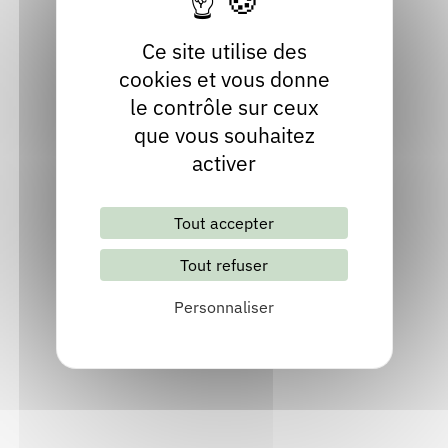
Inviter l'auteur
Ce site utilise des
Consulter
cookies et vous donne
le contrôle sur ceux
que vous souhaitez
activer
Ehoui
Tout accepter
Tout refuser
Autrice, Illustrateur, Illustratrice - Dessinateur,
Personnaliser
Dessinatrice
Puy-de-Dôme
Littérature jeunesse, Album jeunesse
Site internet n°1
Site internet n°2