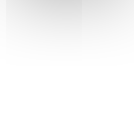
Emre ORHUN
Illustrateur, Illustratrice - Dessinateur,
Dessinatrice, Scénariste BD
Métropole de Lyon
Album jeunesse, Bande dessinée adulte
Site internet
Inviter l'auteur
Consulter