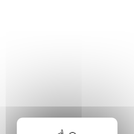
Consulter
Virginie OLLAGNIER
Autrice, Scénariste BD
Métropole de Lyon
Roman, Bande dessinée adulte
Inviter l'auteur
Consulter