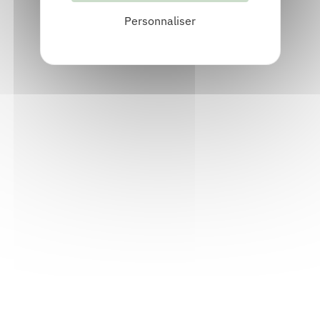
Inviter Sébastien GAYET
Personnaliser
Découvrir les 6 publications de Sébastien
GAYET
A la découverte de la grotte Chauvet
Publié en 2026
Chez
Actes Sud jeunesse
Découvrir