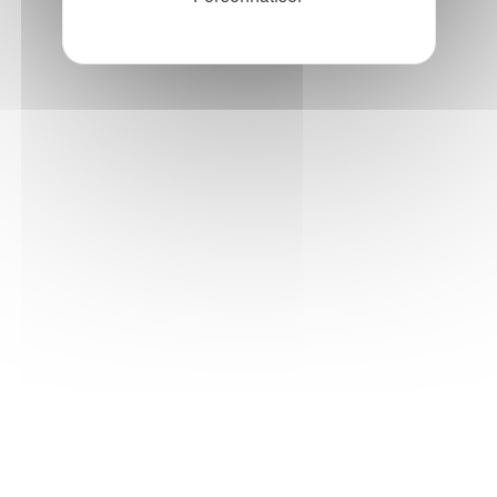
avec la rivière, une Conversation avec les
oiseaux. Et se laisser écrire un journal
d'apprivoisement de la rivière et/ou des
oiseaux. Au moins 5 rencontres, d'une
durée de 2h chacune.
Ce que Stéfanie JAMES aime partager
et transmettre lors de ses activités de
médiation
J'aime effleurer la relation entre
sensation, oralité et écriture,
comme la caresse d'une plume ou
du vent.
Inviter Stéfanie JAMES