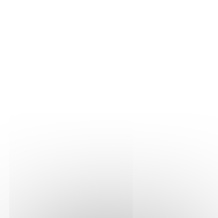
Propositions d’intervention de
Stéfanie JAMES
Public(s)
Adultes, Publics empêchés, Enfants 6 à
10 ans, Lycéens, Professionnels, Tout
public
Type d'animation / Proposition
Lecture, Atelier d'écriture, Rencontre
scolaire, Suivi d'un projet pédagogique,
Heure du conte, Performance,
Résidence d'éducation artistique et
culturelle, Spectacle
Exemples et modalités