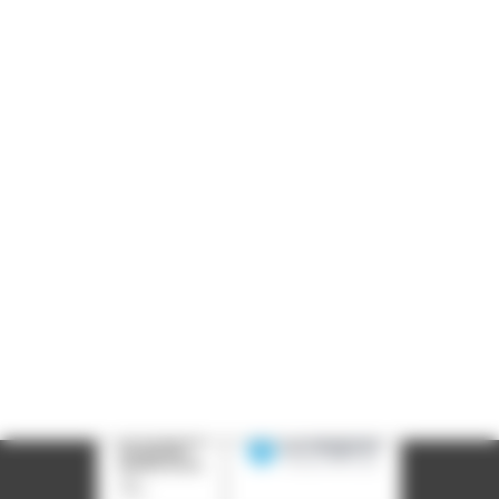
Informations pratiques
Accueil : lundi-vendredi, 9h-12h / 14h-17h
Adresse : 14, rue Passet - 69007 Lyon
Siège social : 25, rue Chazière - 69004 Lyon
Téléphone :
04 78 39 58 87
Courriel :
contact@arall.org
LinkedIn
Instagram
Facebook
YouTube
(nouvelle
(nouvelle
(nouvelle
(nouvelle
fenêtre)
fenêtre)
fenêtre)
fenêtre)
Plan du site
Déclaration d'accessibilité
Site éco-conçu
Mentions légales
Politique de confidentialité
Charte
graphique
Création acti