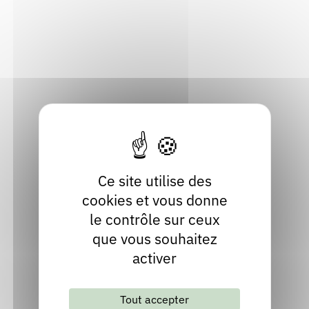
rencontre, de l'humanité.
Inviter Joël VERNET
Découvrir les 50 publications de Joël
Ce site utilise des
VERNET
cookies et vous donne
le contrôle sur ceux
que vous souhaitez
La vie aventureuse
activer
Publié en 2026
Chez
Fata Morgana
Tout accepter