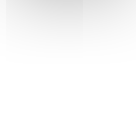
Pontcharra (38530), Isère
04 76 71 44 68
Contact
Site internet
Voir
Blackspell
Lyon (69002), Métropole de Lyon
04 81 11 79 65
Contact