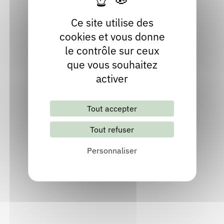
Ce site utilise des
cookies et vous donne
le contrôle sur ceux
BD Oullins
que vous souhaitez
activer
Oullins-Pierre-Bénite (69600), Métropole de Lyon
04 78 44 01 19
Tout accepter
Contact
Tout refuser
Site internet
Voir
Personnaliser
Bel'Ysère