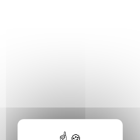
Contact
Site internet
Voir
BD Fugue Vichy
Vichy (03200), Allier
06 73 70 61 82
Contact
Site internet
Voir