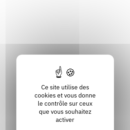
L'Arbre vagabond
Chambon-sur-Lignon (43400), Haute-Loire
04 71 59 22 00
Contact
Site internet
Voir
Ce site utilise des
cookies et vous donne
le contrôle sur ceux
L'Archipel des mots
que vous souhaitez
activer
Monastier-sur-Gazeille (43150), Haute-Loire
04 71 05 48 07