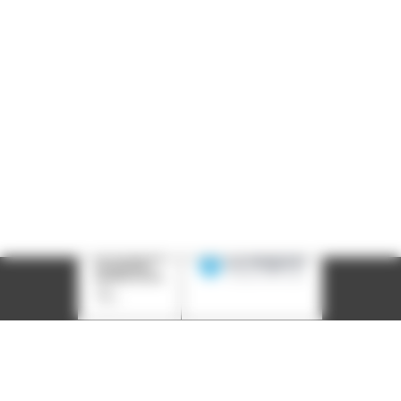
Téléphone :
04 78 39 58 87
Courriel :
contact@arall.org
LinkedIn
Instagram
Facebook
YouTube
(nouvelle
(nouvelle
(nouvelle
(nouvelle
fenêtre)
fenêtre)
fenêtre)
fenêtre)
Plan du site
Déclaration d'accessibilité
Site éco-conçu
Mentions légales
Politique de confidentialité
Charte
graphique
Création acti