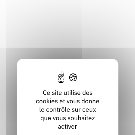
Brignais (69530), Rhône
07 81 52 99 66
Contact
Site internet
Consulter
Ce site utilise des
Festival de la correspondance
cookies et vous donne
Grignan (26230), Drôme
le contrôle sur ceux
que vous souhaitez
04 75 46 55 83
activer
Contact