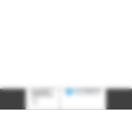
Téléphone :
04 78 39 58 87
Courriel :
contact@arall.org
LinkedIn
Instagram
Facebook
YouTube
(nouvelle
(nouvelle
(nouvelle
(nouvelle
fenêtre)
fenêtre)
fenêtre)
fenêtre)
Plan du site
Déclaration d'accessibilité
Site éco-conçu
Mentions légales
Politique de confidentialité
Charte
graphique
Création acti