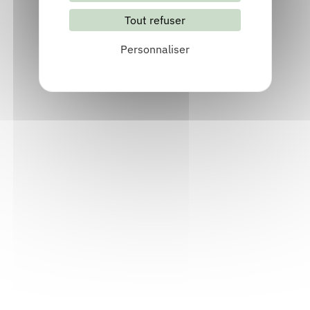
Tout refuser
Personnaliser
Mairie d'Ornex
Ornex (01210), Ain
04 50 40 59 40
Contact
Site internet
Consulter