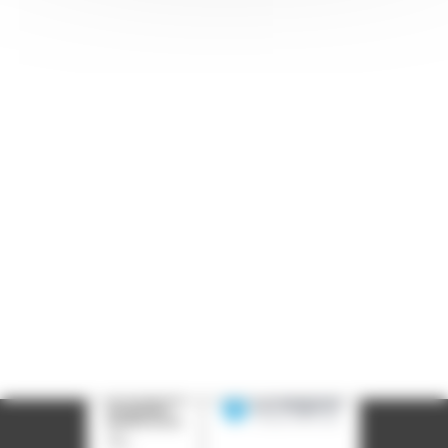
Informations pratiques
Accueil : lundi-vendredi, 9h-12h / 14h-17h
Adresse : 14, rue Passet - 69007 Lyon
Siège social : 25, rue Chazière - 69004 Lyon
Téléphone :
04 78 39 58 87
Courriel :
contact@arall.org
LinkedIn
Instagram
Facebook
YouTube
(nouvelle
(nouvelle
(nouvelle
(nouvelle
fenêtre)
fenêtre)
fenêtre)
fenêtre)
Plan du site
Déclaration d'accessibilité
Site éco-conçu
Mentions légales
Politique de confidentialité
Charte
graphique
Création acti