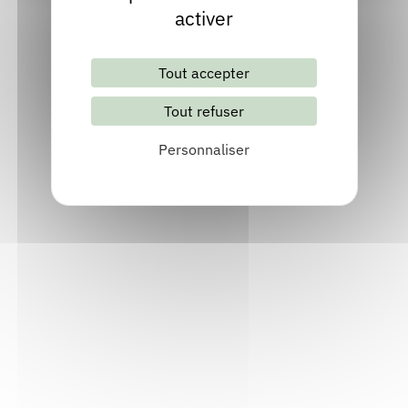
activer
Tout accepter
Tout refuser
Personnaliser
Lettre d'information mensuelle
S'abonner
Les archives