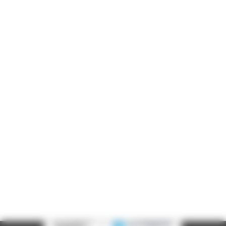
Informations pratiques
Accueil : lundi-vendredi, 9h-12h / 14h-17h
Adresse : 14, rue Passet - 69007 Lyon
Siège social : 25, rue Chazière - 69004 Lyon
Téléphone :
04 78 39 58 87
Courriel :
contact@arall.org
LinkedIn
Instagram
Facebook
YouTube
(nouvelle
(nouvelle
(nouvelle
(nouvelle
fenêtre)
fenêtre)
fenêtre)
fenêtre)
Plan du site
Déclaration d'accessibilité
Site éco-conçu
Mentions légales
Politique de confidentialité
Charte
graphique
Création acti