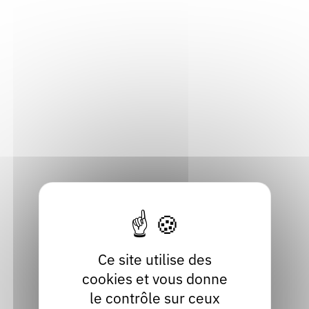
septembre 2026
Cinéma
Par :
Association Passerelles
Voir
Festival BD Ternay
Ternay (69360), Rhône
Dimanche 20 septembre 2026
Ce site utilise des
Bande dessinée
cookies et vous donne
Par :
BD Ternay
le contrôle sur ceux