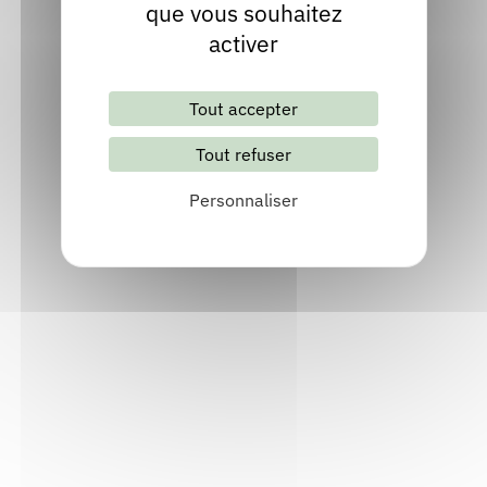
que vous souhaitez
Voir
activer
Tout accepter
Tout refuser
Les Aventuriales
Personnaliser
Ménétrol (63200), Puy-de-Dôme
Du Vendredi 25 au Dimanche 27 septembre 2026
Science-fiction
Par :
Aventuriales
Voir