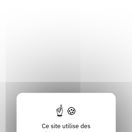
Pôle Auteurs & festivals
Joël Bouvier, chargé de mission
j.bouvier@auvergnerhonealpes-livre-lecture.org
04 72 00 07 98
Pôle
É
conomie du livre
Lucie Gentile-Mazet, chargée de mission, responsable du
pôle
l.gentile@auvergnerhonealpes-livre-lecture.org
04 72 00 86 12
Alice Cornu, chargée de mission
a.cornu@auvergnerhonealpes-livre-lecture.org
Ce site utilise des
04 72 00 00 33