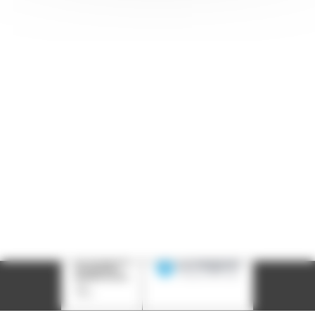
Accueil : lundi-vendredi, 9h-12h / 14h-17h
Adresse : 14, rue Passet - 69007 Lyon
Siège social : 25, rue Chazière - 69004 Lyon
Téléphone :
04 78 39 58 87
Courriel :
contact@arall.org
LinkedIn
Instagram
Facebook
YouTube
(nouvelle
(nouvelle
(nouvelle
(nouvelle
fenêtre)
fenêtre)
fenêtre)
fenêtre)
Plan du site
Déclaration d'accessibilité
Site éco-conçu
Mentions légales
Politique de confidentialité
Charte
graphique
Création acti