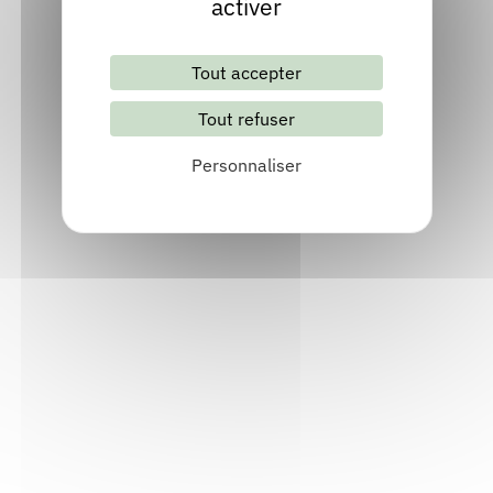
activer
Tout accepter
Tout refuser
Lettre d'information mensuelle
Personnaliser
S'abonner
Les archives
Informations pratiques