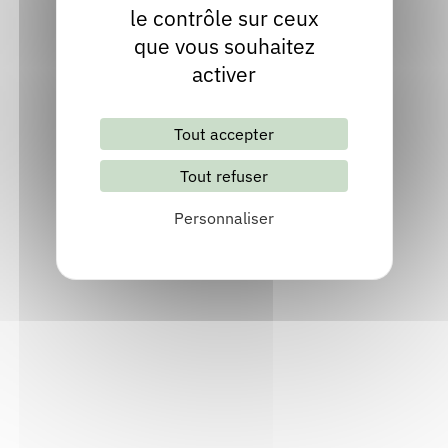
le contrôle sur ceux
Visiter le site internet
que vous souhaitez
activer
Tout accepter
Tout refuser
Personnaliser
Lettre d'information mensuelle
S'abonner
Les archives