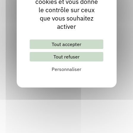
cookies et vous donne
le contrôle sur ceux
Visiter le site internet
que vous souhaitez
activer
Tout accepter
Tout refuser
Personnaliser
Lettre d'information mensuelle
S'abonner
Les archives