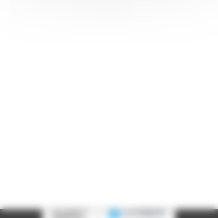
Informations pratiques
Accueil : lundi-vendredi, 9h-12h / 14h-17h
Adresse : 14, rue Passet - 69007 Lyon
Siège social : 25, rue Chazière - 69004 Lyon
Téléphone :
04 78 39 58 87
Courriel :
contact@arall.org
LinkedIn
Instagram
Facebook
YouTube
(nouvelle
(nouvelle
(nouvelle
(nouvelle
fenêtre)
fenêtre)
fenêtre)
fenêtre)
Plan du site
Déclaration d'accessibilité
Site éco-conçu
Mentions légales
Politique de confidentialité
Charte
graphique
Création acti