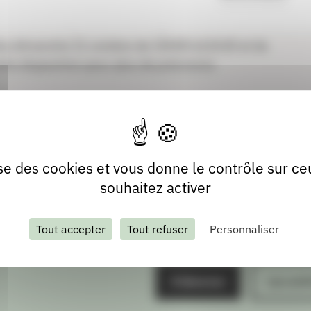
 domaines, policier, terroir, jeunesse,
 lieu dimanche 11 octobre de 10h00 à12h30 et de
re disposition pour plus de précisions
lise des cookies et vous donne le contrôle sur c
souhaitez activer
Tout accepter
Tout refuser
Personnaliser
S'abonner
Les arch