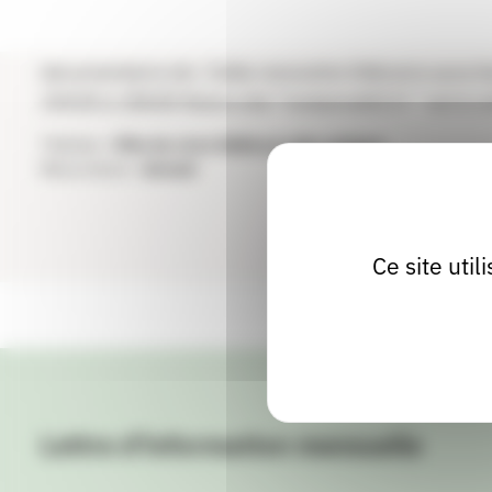
Nous accueillons environ 45 auteurs dans différents
documentaire etc. Cette rencontre littéraire aura
14h30 à 18h00 Notre site "motamot63.fr " est à vot
Thèmes :
Fête du Livre Dédicace des auteurs
Récurrence :
Annuel
Ce site uti
Lettre d'information mensuelle