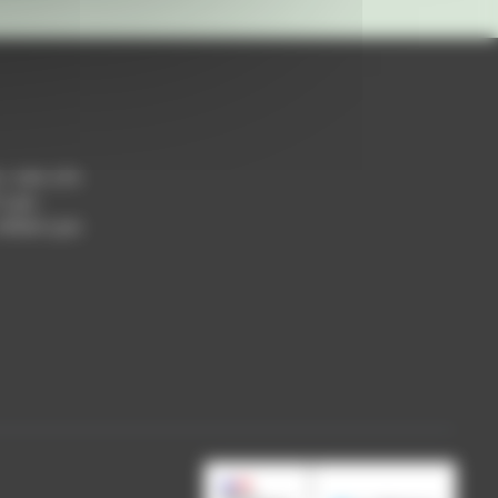
h / 14h-17h
 Lyon
 69004 Lyon