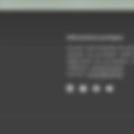
Informations pratiques
Accueil : lundi-vendredi, 9h-12
Adresse : 14, rue Passet - 69007
Siège social : 25, rue Chazière -
Téléphone :
04 78 39 58 87
Courriel :
contact@arall.org
LinkedIn
Instagram
Facebook
YouTube
(nouvelle
(nouvelle
(nouvelle
(nouvelle
fenêtre)
fenêtre)
fenêtre)
fenêtre)