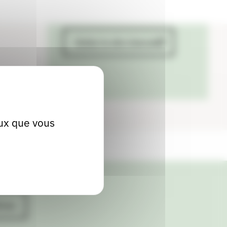
63460 Beauregard-Vendon
Visiter le site internet
eux que vous
ives