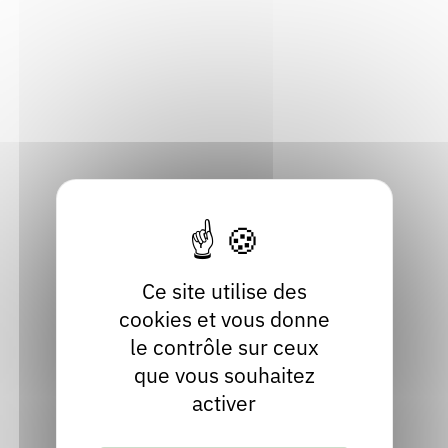
Rendez-vous : le programme
Correcteurs
Thèmes :
Le Rocher d'écriture est majeur
Récurrence :
Annuel
Nous contacter
Bibliothèques
Présentiel
Vendredi 11 septembre 2026
Samedi 12 septembre 2026
Dimanche 13 septembre 2026
Prades (43300), Haute-Loire
Ce site utilise des
cookies et vous donne
le contrôle sur ceux
que vous souhaitez
activer