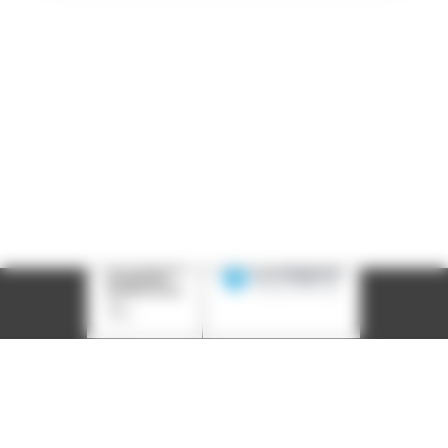
Courriel :
contact@arall.org
LinkedIn
Instagram
Facebook
YouTube
(nouvelle
(nouvelle
(nouvelle
(nouvelle
fenêtre)
fenêtre)
fenêtre)
fenêtre)
Plan du site
Déclaration d'accessibilité
Site éco-conçu
Mentions légales
Politique de confidentialité
Charte
graphique
Création acti