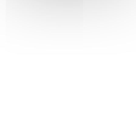
Opéra de Vichy, 03200 Vichy
Visiter le site internet
Programme
1.6 Mo - JPG
Lettre d'information mensuelle