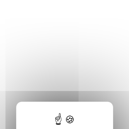
Ville fête l’anniversaire de cet événement. C’est
pourquoi l’accent est mis sur l’ouverture
européenne avec la participation d’un auteur venu
d’une des grandes villes d’eaux d’Eutrope. Cette
année c’est l’Angleterre qui sera à l’honneur avec
un auteur venu de la ville de Bath. De nombreuses
animations sont au programme (rencontres,
dédicaces, animations littéraires, tables rondes,
atelier pour les enfants, etc.) nous reviendrons
vers vous dès que le planning sera finalisé. De
nombreuses animations seront au programme
(rencontres, dédicaces, animations littéraires,
table ronde, ateliers enfants, etc.) Table ronde à
15h avec les invités d’honneur : Ateliers enfants (à
partir de 6 ans) : 10h30, 15h et 16h30 Tous les
genres littéraires seront représentés : roman,