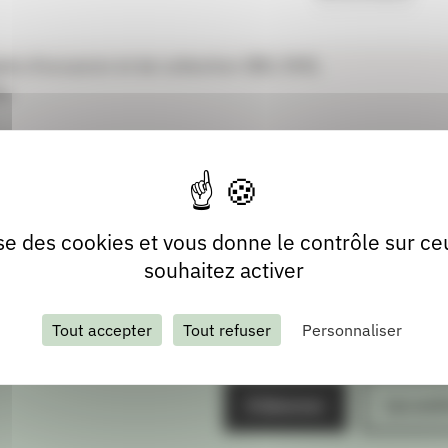
ent tous les 2èmes dimanches de Février.
ts d'occasion et de collection (BD, DVD,
e.
lise des cookies et vous donne le contrôle sur c
souhaitez activer
Tout accepter
Tout refuser
Personnaliser
S'abonner
Les arch