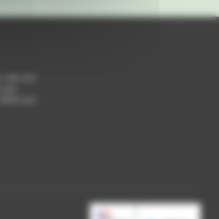
h / 14h-17h
 Lyon
 69004 Lyon