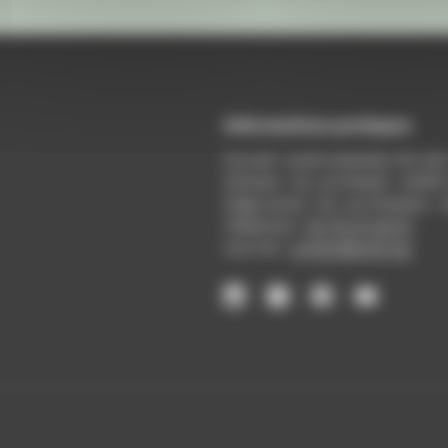
Informations pratiques
Accueil : lundi-vendredi, 9h-12
Adresse : 14, rue Passet - 69007
Siège social : 25, rue Chazière -
Téléphone :
04 78 39 58 87
Courriel :
contact@arall.org
LinkedIn
Instagram
Facebook
YouTube
(nouvelle
(nouvelle
(nouvelle
(nouvelle
fenêtre)
fenêtre)
fenêtre)
fenêtre)