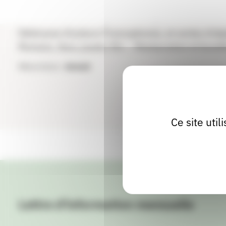
Le Salon SF, Fantastique & Fantasy de Péron, se ti
Dédicaces d'auteurs Francophones, et ventes d'obje
Romans, Jeux, jouets, Etc ... Restauration et buvett
Récurrence :
Annuel
Ce site uti
Lettre d'information mensuelle