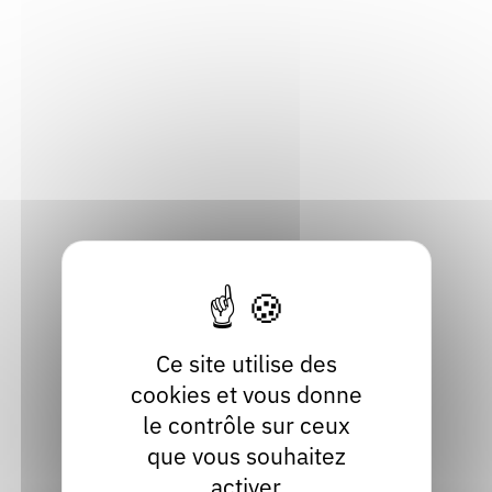
Rendez-vous : le programme
Correcteurs
Distanciel (en ligne)
Nous contacter
Bibliothèques
Mercredi 14 janvier 2026
14h à 15h30
Ce site utilise des
cookies et vous donne
le contrôle sur ceux
que vous souhaitez
Voir tous les prochains rendez-vous
activer