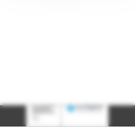
Adresse : 14, rue Passet - 69007 Lyon
Siège social : 25, rue Chazière - 69004 Lyon
Téléphone :
04 78 39 58 87
Courriel :
contact@arall.org
LinkedIn
Instagram
Facebook
YouTube
(nouvelle
(nouvelle
(nouvelle
(nouvelle
fenêtre)
fenêtre)
fenêtre)
fenêtre)
Plan du site
Déclaration d'accessibilité
Site éco-conçu
Mentions légales
Politique de confidentialité
Charte
graphique
Création acti