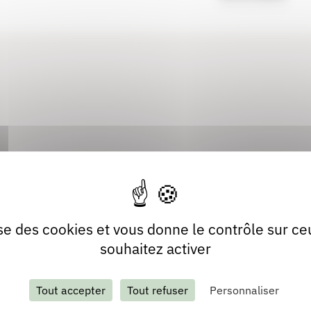
lise des cookies et vous donne le contrôle sur c
souhaitez activer
Tout accepter
Tout refuser
Personnaliser