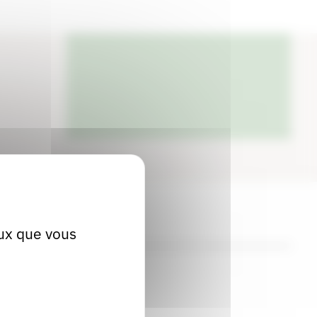
eux que vous