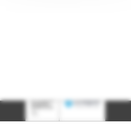
Adresse : 14, rue Passet - 69007 Lyon
Siège social : 25, rue Chazière - 69004 Lyon
Téléphone :
04 78 39 58 87
Courriel :
contact@arall.org
LinkedIn
Instagram
Facebook
YouTube
(nouvelle
(nouvelle
(nouvelle
(nouvelle
fenêtre)
fenêtre)
fenêtre)
fenêtre)
Plan du site
Déclaration d'accessibilité
Site éco-conçu
Mentions légales
Politique de confidentialité
Charte
graphique
Création acti