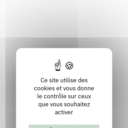
Rendez-vous : le programme
Correcteurs
Grenoble (38000), Isère
Nous contacter
Bibliothèques
Type de contrat
Contrat à durée déterminée (CDD)
Temps plein
Annonce | DOCX | 15 ko
Ce site utilise des
cookies et vous donne
le contrôle sur ceux
que vous souhaitez
activer