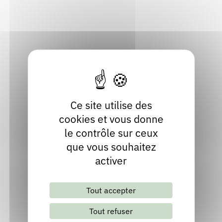
Inviter Raymond BERNARD
Ce site utilise des
Découvrir la publication de Raymond
cookies et vous donne
BERNARD
le contrôle sur ceux
que vous souhaitez
activer
Les bombyles
Publié en 1996
Tout accepter
Chez
Grasset
Tout refuser
Découvrir