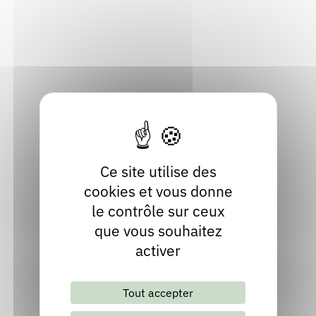
Inviter Chantal DUPUY-
DUNIER
Découvrir les 16 publications de Chantal
DUPUY-DUNIER
Ce site utilise des
cookies et vous donne
Parenthèses
le contrôle sur ceux
que vous souhaitez
Publié en 2023
activer
Chez
Henry éditions
Découvrir
Tout accepter