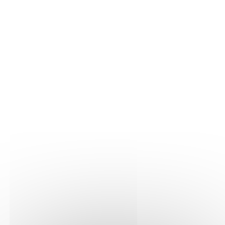
10 ans, Collégiens, Lycéens,
Professionnels
Type d'animation / Proposition
Lecture, Table ronde et débat,
Rencontre scolaire, Conférence,
Résidence d'éducation artistique et
culturelle, Spectacle
Ce que Bernard JADOT aime partager
et transmettre lors de ses activités de
médiation
J'aime échanger sur les différents
niveau d'écriture ainsi que sur les
modes d'inspiration des auteurs.
Inviter Bernard JADOT