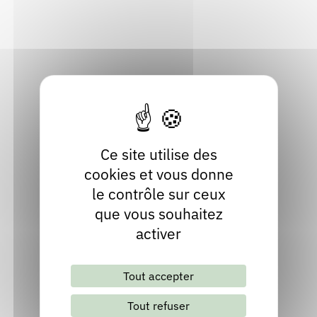
Découvrir les 5 publications de Bernard
JADOT
Ce site utilise des
Villeurbanne on t'aime ! : un tour de
cookies et vous donne
ville illustré
le contrôle sur ceux
que vous souhaitez
Publié en 2025
Chez
AO-André Odemard
activer
Découvrir
Tout accepter
Tout refuser