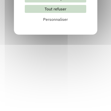
Découvrir
Tout refuser
Personnaliser
Les îles noires
Publié en 2019
Chez
APDRAMA-Organic
Découvrir
Fidèle à ton pas balancé
Publié en 2018