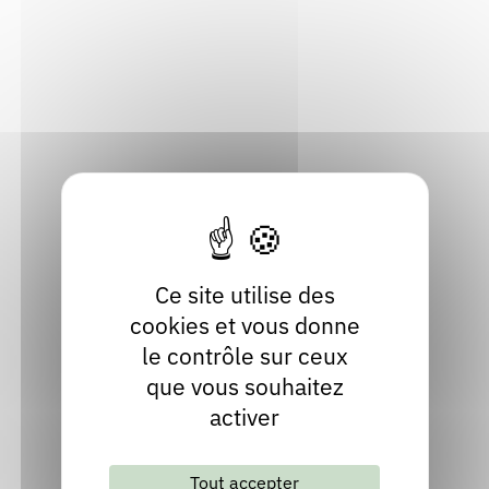
médiation
J'aime donner à vivre.
Inviter Sylvie LAINÉ
Découvrir les 9 publications de Sylvie
Ce site utilise des
LAINÉ
cookies et vous donne
le contrôle sur ceux
que vous souhaitez
L'opéra de Shaya
activer
Publié en 2025
Chez
ActuSF
Tout accepter