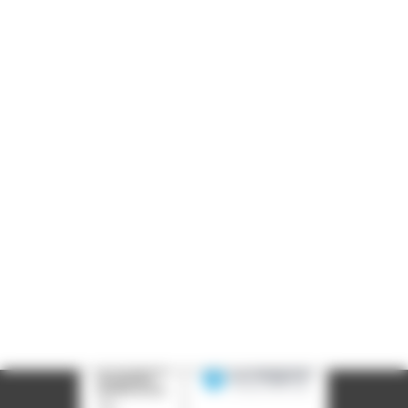
Informations pratiques
Accueil : lundi-vendredi, 9h-12h / 14h-17h
Adresse : 14, rue Passet - 69007 Lyon
Siège social : 25, rue Chazière - 69004 Lyon
Téléphone :
04 78 39 58 87
Courriel :
contact@arall.org
LinkedIn
Instagram
Facebook
YouTube
(nouvelle
(nouvelle
(nouvelle
(nouvelle
fenêtre)
fenêtre)
fenêtre)
fenêtre)
Plan du site
Déclaration d'accessibilité
Site éco-conçu
Mentions légales
Politique de confidentialité
Charte
graphique
Création acti