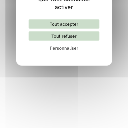
maison du silence
activer
Publié en 2026
Chez
la Rumeur libre éditions
Tout accepter
Découvrir
Tout refuser
Personnaliser
Mirages du vent et de la pluie
Publié en 2025
Chez
la Rumeur libre éditions
Découvrir