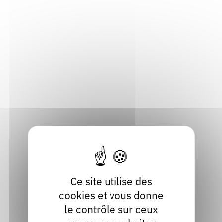
ensemble un pas de côté ? Si nous
prenions à la fois le temps de regarder le
réel avec des yeux neufs (peut-être des
yeux un peu plus sauvages?), ou de
regarder un peu plus loin que notre
quotidien, vers des futurs désirables ?
Peut-être que cela nous aiderait à faire
advenir une nouvelle société. À cela
peut servir la littérature qu'on la lise ou
qu'on l'écrive. Sans barrières.
Inviter Antonin SABOT
Ce site utilise des
cookies et vous donne
le contrôle sur ceux