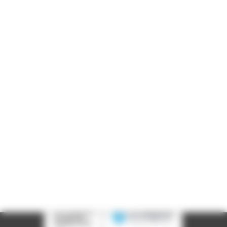
Informations pratiques
Accueil : lundi-vendredi, 9h-12h / 14h-17h
Adresse : 14, rue Passet - 69007 Lyon
Siège social : 25, rue Chazière - 69004 Lyon
Téléphone :
04 78 39 58 87
Courriel :
contact@arall.org
LinkedIn
Instagram
Facebook
YouTube
(nouvelle
(nouvelle
(nouvelle
(nouvelle
fenêtre)
fenêtre)
fenêtre)
fenêtre)
Plan du site
Déclaration d'accessibilité
Site éco-conçu
Mentions légales
Politique de confidentialité
Charte
graphique
Création acti