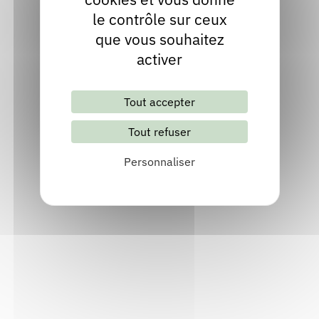
le contrôle sur ceux
que vous souhaitez
activer
Découvrir les 5 publications de Lionel
SALAÜN
Tout accepter
Tout refuser
Et Mathilde danse
Personnaliser
Publié en 2020
Chez
Actes Sud
Découvrir