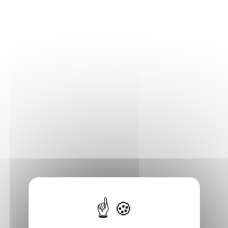
Inviter Guillaume SIAUDEAU
Découvrir les 4 publications de Guillaume
SIAUDEAU
A quelques nuages près.
Inauguration de l'ennui
Publié en 2026
Chez
Le Condottiere
Découvrir