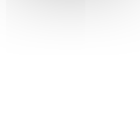
Boucle d'oeil
Afficher la liste complète
Publié en 2010
Nuit Myrtide
Contacter Guillaume SIAUDEAU pour
l’inviter
Auteur
Inviter l'auteur