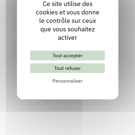
Ce site utilise des
cookies et vous donne
le contrôle sur ceux
Apprendre à maudire le béton
que vous souhaitez
Publié en 2018
activer
Chez
Editions les Venterniers
Découvrir
Tout accepter
Tout refuser
Personnaliser
Rase-mottes
Publié en 2017
Chez
Les Ed. de la Crypte
Découvrir