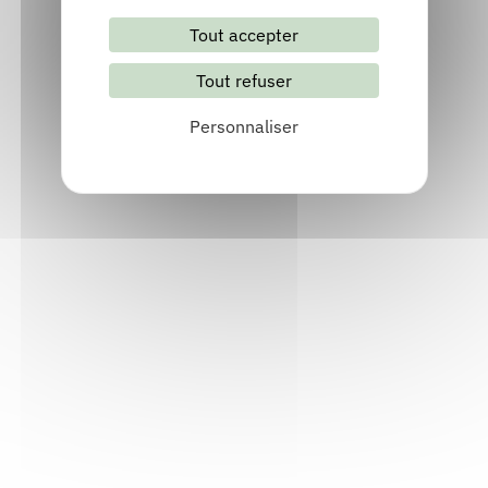
Inviter Aurora VÉLEZ
GARCÍA
Tout accepter
Tout refuser
Personnaliser
Découvrir les 2 publications de Aurora
VÉLEZ GARCÍA
Errante. Errante
Publié en 2025
Chez
Le chat polaire
Découvrir