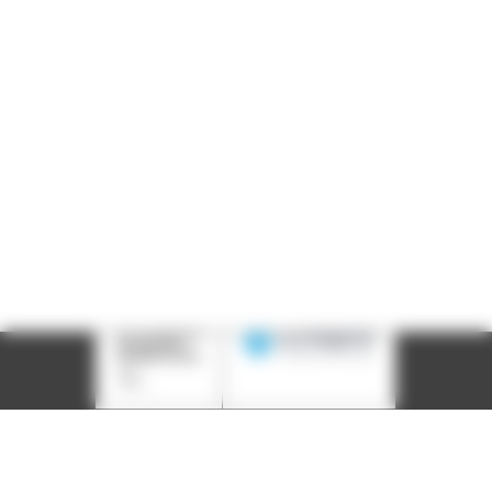
Téléphone :
04 78 39 58 87
Courriel :
contact@arall.org
LinkedIn
Instagram
Facebook
YouTube
(nouvelle
(nouvelle
(nouvelle
(nouvelle
fenêtre)
fenêtre)
fenêtre)
fenêtre)
Plan du site
Déclaration d'accessibilité
Site éco-conçu
Mentions légales
Politique de confidentialité
Charte
graphique
Création acti