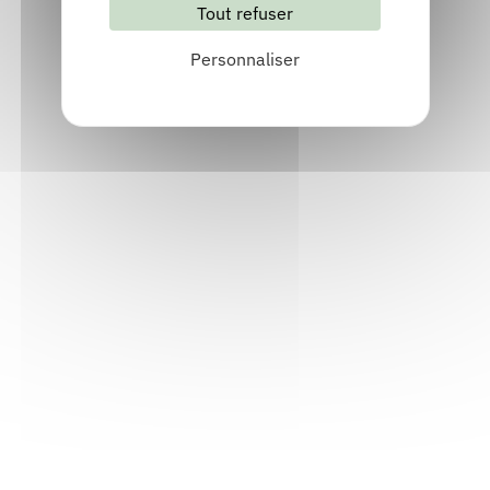
Tout refuser
S'abonner
Les archives
Personnaliser
Informations pratiques
Accueil : lundi-vendredi, 9h-12h / 14h-17h
Adresse : 14, rue Passet - 69007 Lyon
Siège social : 25, rue Chazière - 69004 Lyon
Téléphone :
04 78 39 58 87
Courriel :
contact@arall.org
LinkedIn
Instagram
Facebook
YouTube
(nouvelle
(nouvelle
(nouvelle
(nouvelle