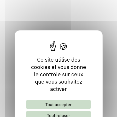
8 voie antique haute
Rendez-vous : le programme
Correcteurs
07220 Saint-Montan
Ardèche
Nous contacter
Bibliothèques
Localiser
04 75 52 56 62
Ce site utilise des
cookies et vous donne
le contrôle sur ceux
que vous souhaitez
activer
Lettre d'information mensuelle
Tout accepter
S'abonner
Les archives
Tout refuser