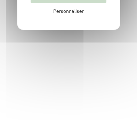
Personnaliser
Informations pratiques
Accueil : lundi-vendredi, 9h-12h / 14h-17h
Adresse : 14, rue Passet - 69007 Lyon
Siège social : 25, rue Chazière - 69004 Lyon
Téléphone :
04 78 39 58 87
Courriel :
contact@arall.org
LinkedIn
Instagram
Facebook
YouTube
(nouvelle
(nouvelle
(nouvelle
(nouvelle
fenêtre)
fenêtre)
fenêtre)
fenêtre)