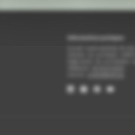
Informations pratiques
Accueil : lundi-vendredi, 9h-12
Adresse : 14, rue Passet - 69007
Siège social : 25, rue Chazière -
Téléphone :
04 78 39 58 87
Courriel :
contact@arall.org
LinkedIn
Instagram
Facebook
YouTube
(nouvelle
(nouvelle
(nouvelle
(nouvelle
fenêtre)
fenêtre)
fenêtre)
fenêtre)