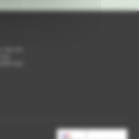
h / 14h-17h
 Lyon
 69004 Lyon