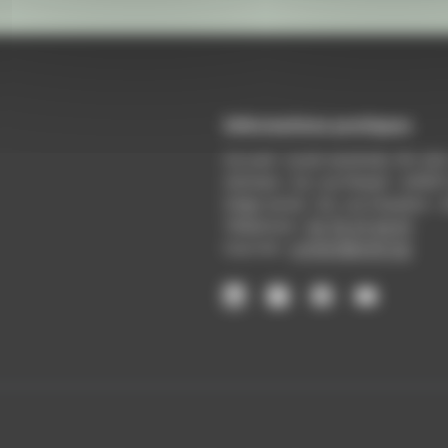
Informations pratiques
Accueil : lundi-vendredi, 9h-12
Adresse : 14, rue Passet - 69007
Siège social : 25, rue Chazière -
Téléphone :
04 78 39 58 87
Courriel :
contact@arall.org
LinkedIn
Instagram
Facebook
YouTube
(nouvelle
(nouvelle
(nouvelle
(nouvelle
fenêtre)
fenêtre)
fenêtre)
fenêtre)