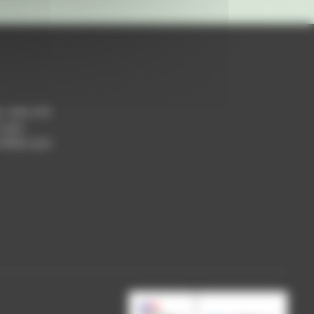
h / 14h-17h
 Lyon
 69004 Lyon