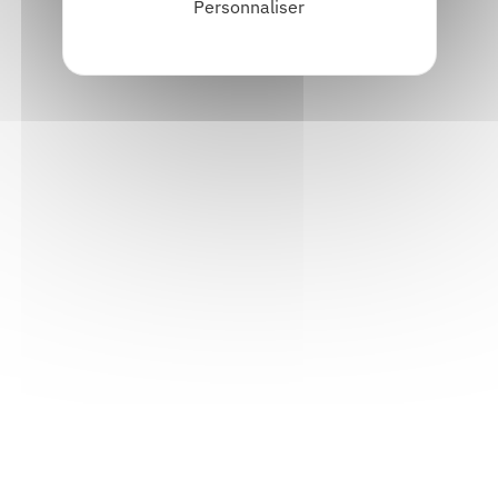
Personnaliser
Informations pratiques
Accueil : lundi-vendredi, 9h-12h / 14h-17h
Adresse : 14, rue Passet - 69007 Lyon
Siège social : 25, rue Chazière - 69004 Lyon
Téléphone :
04 78 39 58 87
Courriel :
contact@arall.org
LinkedIn
Instagram
Facebook
YouTube
(nouvelle
(nouvelle
(nouvelle
(nouvelle
fenêtre)
fenêtre)
fenêtre)
fenêtre)
Plan du site
Déclaration d'accessibilité
Site éco-conçu
Mentions légales
Politique de confidentialité
Charte
graphique
Création acti