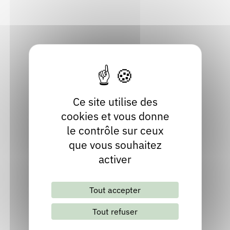
Rendez-vous : le programme
Correcteurs
Localiser
04 77 63 32 29
Nous contacter
Bibliothèques
Ce site utilise des
cookies et vous donne
le contrôle sur ceux
que vous souhaitez
Lettre d'information mensuelle
activer
Tout accepter
S'abonner
Les archives
Tout refuser