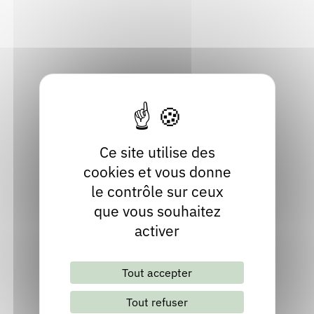
Rendez-vous : le programme
Correcteurs
Localiser
04 73 63 64 06
Nous contacter
Bibliothèques
Site internet
Ce site utilise des
cookies et vous donne
le contrôle sur ceux
que vous souhaitez
activer
Lettre d'information mensuelle
Tout accepter
S'abonner
Les archives
Tout refuser