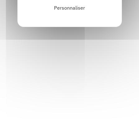
Personnaliser
Informations pratiques
Accueil : lundi-vendredi, 9h-12h / 14h-17h
Adresse : 14, rue Passet - 69007 Lyon
Siège social : 25, rue Chazière - 69004 Lyon
Téléphone :
04 78 39 58 87
Courriel :
contact@arall.org
LinkedIn
Instagram
Facebook
YouTube
(nouvelle
(nouvelle
(nouvelle
(nouvelle
fenêtre)
fenêtre)
fenêtre)
fenêtre)
Plan du site
Déclaration d'accessibilité
Site éco-conçu