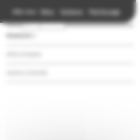
Accueil
Panneau de gestion des cookies
Aller vers :
Menu
Contenus
Pied de page
Retour
Retour
Retour
Retour
Retour
Retour
Association
Association
Agenda
Annuaires
Accompagnements
Ressources
Annonces
Agenda
Voir le fil d'Ariane
Missions
Nos Rendez-vous
Auteurs
Auteurs et festivals
Auteurs et festivals
Offres d'emplois
Annuaires
Équipe
Festivals
Festivals
Action territoriale, bibliothèques et EAC
Action territoriale, bibliothèques et EAC
Cessions d'activités
Bibliothèque de
Accompagnements
Essertines-en-
Vie de l'association
Autres événements
Organismes de manifestations littéraires
Maisons d’édition et librairies
Maisons d’édition et librairies
Ressources
Châtelneuf
Enjeux de la filière livre
Appels à projets et à candidatures
Librairies
Patrimoine
Patrimoine
Annonces
Adhérer
Maisons d'édition
Numérique
Adresse