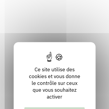
Rendez-vous : le programme
Correcteurs
18, avenue de Trésum
Conservatoire d’Art et d’Histoire
74000 Annecy
Nous contacter
Bibliothèques
Haute-Savoie
Localiser
04 50 51 02 33
Contact
Site internet
Ce site utilise des
cookies et vous donne
le contrôle sur ceux
que vous souhaitez
activer