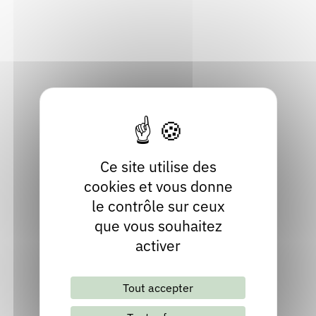
74150 Marcellaz-Albanais
Rendez-vous : le programme
Correcteurs
Haute-Savoie
Localiser
Nous contacter
Bibliothèques
04 50 69 03 19
Site internet
Ce site utilise des
cookies et vous donne
le contrôle sur ceux
que vous souhaitez
activer
Lettre d'information mensuelle
Tout accepter