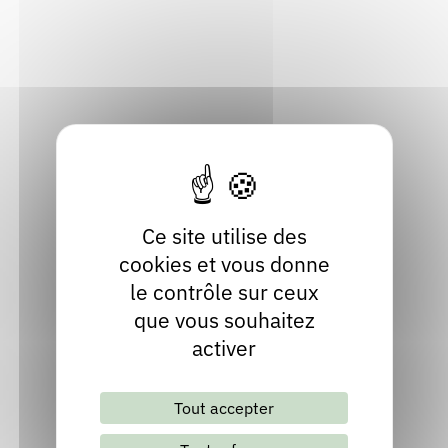
74560 Monnetier-Mornex
Rendez-vous : le programme
Correcteurs
Haute-Savoie
Localiser
Nous contacter
Bibliothèques
04 50 31 83 96
Site internet
Ce site utilise des
cookies et vous donne
le contrôle sur ceux
que vous souhaitez
activer
Lettre d'information mensuelle
Tout accepter