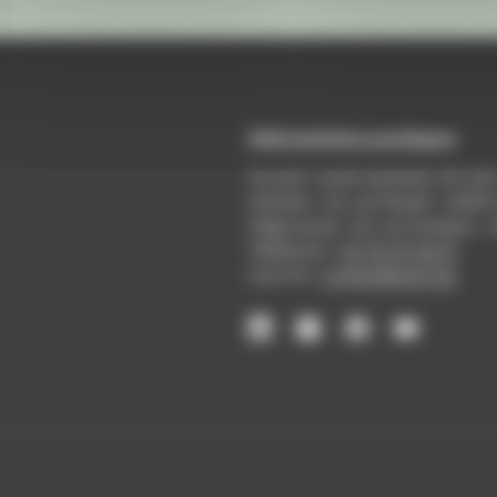
Informations pratiques
Accueil : lundi-vendredi, 9h-12
Adresse : 14, rue Passet - 69007
Siège social : 25, rue Chazière -
Téléphone :
04 78 39 58 87
Courriel :
contact@arall.org
LinkedIn
Instagram
Facebook
YouTube
(nouvelle
(nouvelle
(nouvelle
(nouvelle
fenêtre)
fenêtre)
fenêtre)
fenêtre)