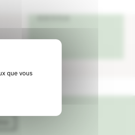
Localiser
04 50 74 76 16
eux que vous
ives