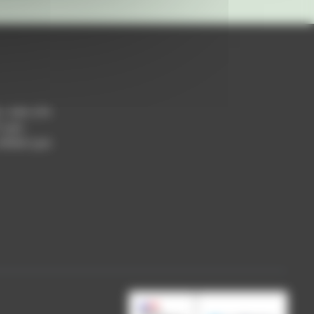
h / 14h-17h
 Lyon
 69004 Lyon