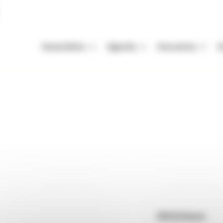
Association
Agenda
Annuaires
A
Missions
Nos Rendez-vous
Auteurs
A
Équipe
Festivals
Festivals
A
 Montriond
Vie de l'association
Autres événements
Organismes de mani
M
Enjeux de la filière livre
Appels à projets et à candidatur
Librairies
P
riond
Adhérer
Maisons d'édition
Rendez-vous : le programme
Correcteurs
Nous contacter
Bibliothèques