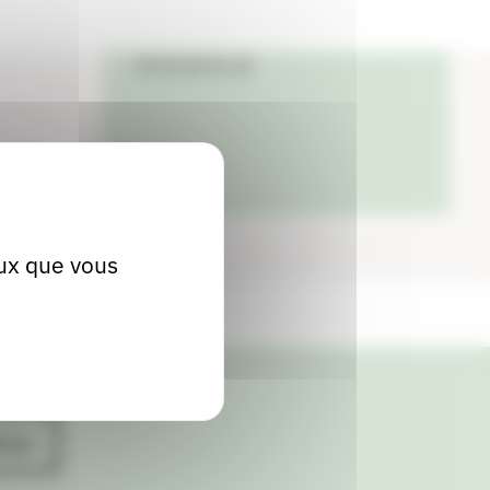
Localiser
04 50 68 36 24
eux que vous
ives