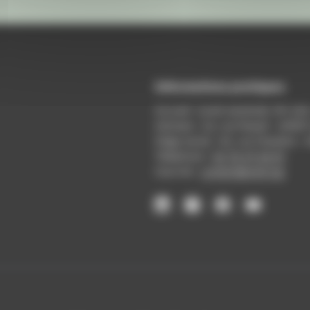
Informations pratiques
Accueil : lundi-vendredi, 9h-12
Adresse : 14, rue Passet - 69007
Siège social : 25, rue Chazière -
Téléphone :
04 78 39 58 87
Courriel :
contact@arall.org
LinkedIn
Instagram
Facebook
YouTube
(nouvelle
(nouvelle
(nouvelle
(nouvelle
fenêtre)
fenêtre)
fenêtre)
fenêtre)