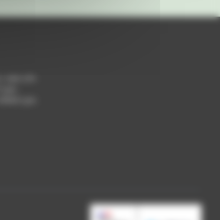
h / 14h-17h
 Lyon
 69004 Lyon