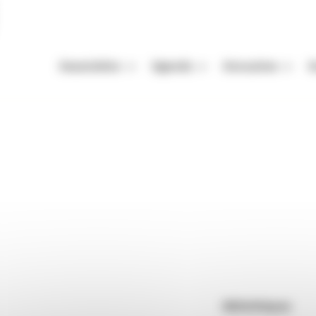
Association
Agenda
Annuaires
A
Missions
Nos Rendez-vous
Auteurs
A
Équipe
Festivals
Festivals
A
e Mûres
Vie de l'association
Autres événements
Organismes de mani
M
Enjeux de la filière livre
Appels à projets et à candidatur
Librairies
P
s
Adhérer
Maisons d'édition
Rendez-vous : le programme
Correcteurs
Nous contacter
Bibliothèques